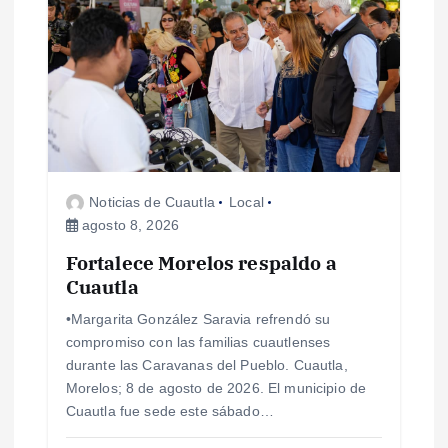
ó
n
d
e
Noticias de Cuautla
Local
e
agosto 8, 2026
n
Fortalece Morelos respaldo a
Cuautla
t
•Margarita González Saravia refrendó su
compromiso con las familias cuautlenses
r
durante las Caravanas del Pueblo. Cuautla,
Morelos; 8 de agosto de 2026. El municipio de
a
Cuautla fue sede este sábado…