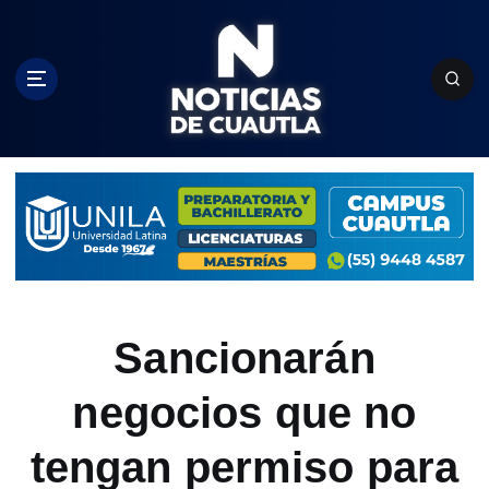
S
k
i
p
t
o
c
o
n
t
e
n
t
Sancionarán
negocios que no
tengan permiso para