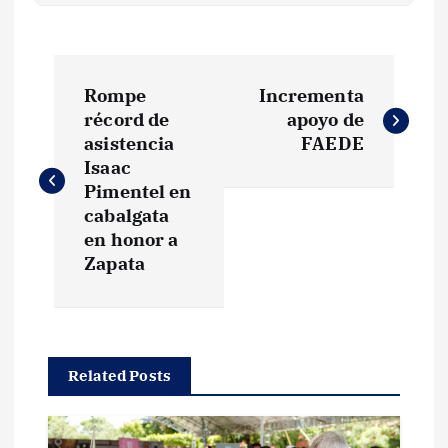
N
Rompe
Incrementa
a
récord de
apoyo de
asistencia
FAEDE
v
Isaac
Pimentel en
e
cabalgata
en honor a
g
Zapata
a
c
Related Posts
i