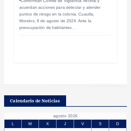
•Conforman Comité de Vigilancia Vecinal y
acuerdan acciones para detectar y atender
puntos de riesgo en la colonia. Cuautla,
Morelos; 8 de agosto de 2026. Ante la
preocupación de habitantes…
Calendario de Noticias
agosto 2026
L
M
X
J
V
S
D