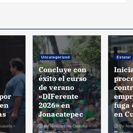
Uncategorized
Estatal
Concluye con
Inic
a
éxito el curso
proc
de verano
cont
 por
«DIFerente
empr
 en
2026» en
fuga 
as
Jonacatepec
en C
Cuautla
By
Noticias de Cuautla
By
Not
agosto 7, 2026
agosto 