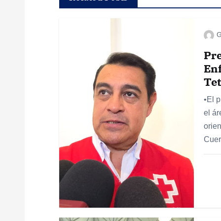
g
G
a
Pre
c
Enf
Tet
i
•El 
el á
ó
orie
Cuer
n
d
e