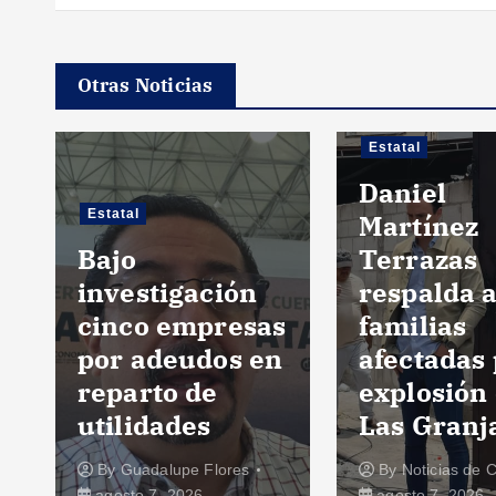
Otras Noticias
Estatal
Daniel
Estatal
Martínez
Bajo
Terrazas
investigación
respalda 
cinco empresas
familias
por adeudos en
afectadas
reparto de
explosión
utilidades
Las Granj
By
Guadalupe Flores
By
Noticias de 
agosto 7, 2026
agosto 7, 2026