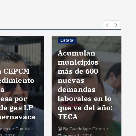
Estatal
Acumulan
municipios
ia CEPCM
más de 600
edimiento
nuevas
ra
demandas
esa por
laborales en lo
de gas LP
que va del año:
uernavaca
TECA
icias de Cuautla
By
Guadalupe Flores
7, 2026
agosto 7, 2026