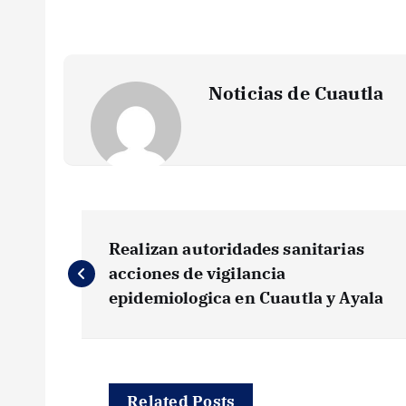
Noticias de Cuautla
N
Realizan autoridades sanitarias
a
acciones de vigilancia
epidemiologica en Cuautla y Ayala
v
e
Related Posts