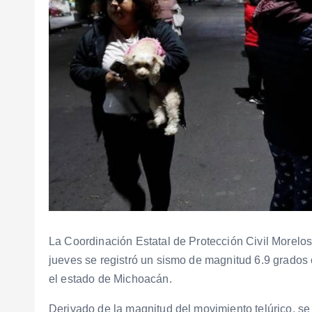
La Coordinación Estatal de Protección Civil Morelo
jueves se registró un sismo de magnitud 6.9 grados 
el estado de Michoacán.
Derivado de la magnitud del movimiento telúrico, s