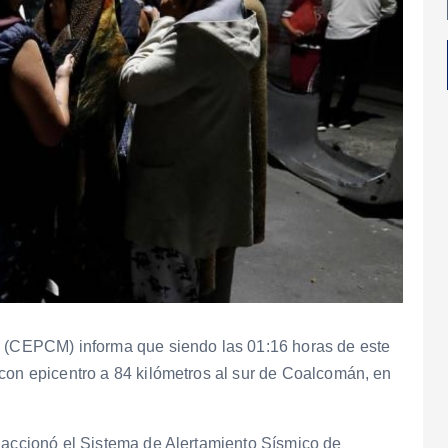
s (CEPCM) informa que siendo las 01:16 horas de este
con epicentro a 84 kilómetros al sur de Coalcomán, en
e accionó el Sistema de Alertamiento Sísmico de