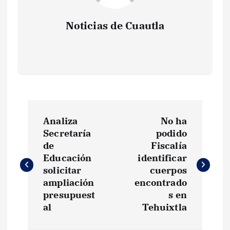
Noticias de Cuautla
N
Analiza
No ha
a
Secretaría
podido
de
Fiscalía
v
Educación
identificar
solicitar
cuerpos
e
ampliación
encontrado
presupuest
s en
g
al
Tehuixtla