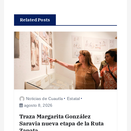
a
c
Related Posts
i
ó
n
d
e
Noticias de Cuautla
Estatal
e
agosto 8, 2026
Traza Margarita González
n
Saravia nueva etapa de la Ruta
Zapata