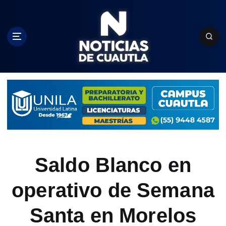
S
k
i
p
t
o
c
o
n
t
e
n
t
Saldo Blanco en
operativo de Semana
Santa en Morelos