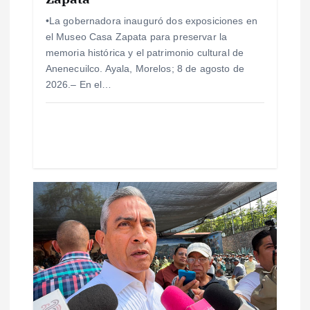
t
•La gobernadora inauguró dos exposiciones en
r
el Museo Casa Zapata para preservar la
memoria histórica y el patrimonio cultural de
a
Anenecuilco. Ayala, Morelos; 8 de agosto de
2026.– En el…
d
a
s