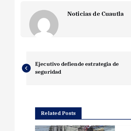
Noticias de Cuautla
N
Ejecutivo defiende estrategia de
a
seguridad
v
e
Related Posts
g