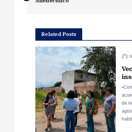
a
Anenecuilco
v
e
Related Posts
g
N
a
Vec
ins
c
•Con
acue
i
de r
agos
ó
habi