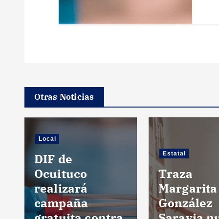
d
a
s
Otras Noticias
Local
Estatal
DIF de
Ocuituco
Traza
realizará
Margarita
campaña
González
gratuita contra
Saravia n