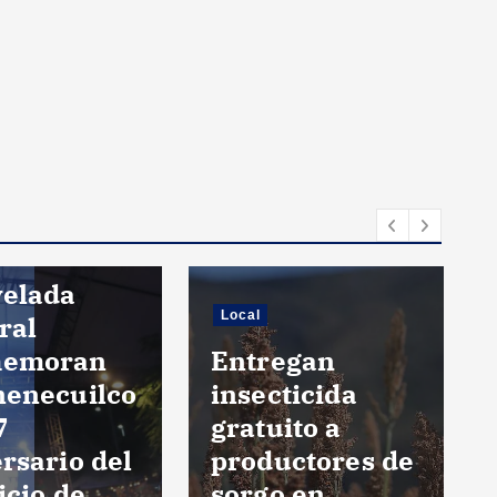
velada
Local
ral
memoran
Entregan
nenecuilco
insecticida
7
gratuito a
rsario del
productores de
icio de
sorgo en