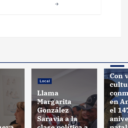
Local
Con 
Local
cultu
Llama
con
Margarita
en A
González
el 14
Saravia a la
anive
ueva
clase política a
natal