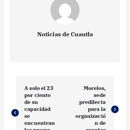
Noticias de Cuautla
N
A solo el 23
Morelos,
a
por ciento
sede
de su
predilecta
v
capacidad
para la
se
organizació
e
encuentran
n de
las presas
eventos