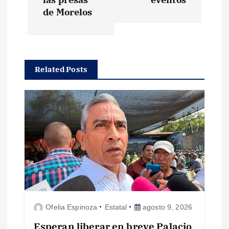
g
de Morelos
a
c
Related Posts
i
ó
n
d
e
Ofelia Espinoza
Estatal
agosto 9, 2026
e
Esperan liberar en breve Palacio