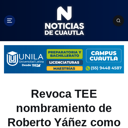
S
k
i
p
t
o
c
o
n
t
e
n
t
Revoca TEE
nombramiento de
Roberto Yáñez como