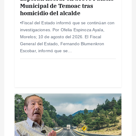
n
Municipal de Temoac tras
homicidio del alcalde
t
•Fiscal del Estado informó que se continúan con
investigaciones. Por Ofelia Espinoza Ayala,
r
Morelos; 10 de agosto del 2026. El Fiscal
General del Estado, Fernando Blumenkron
a
Escobar, informó que se…
d
a
s