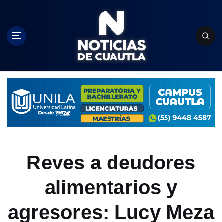
S
k
i
p
t
o
c
o
n
t
e
n
t
Reves a deudores
alimentarios y
agresores: Lucy Meza