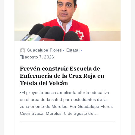
ó
n
d
e
Guadalupe Flores
Estatal
agosto 7, 2026
e
Prevén construir Escuela de
Enfermería de la Cruz Roja en
n
Tetela del Volcán
t
•El proyecto busca ampliar la oferta educativa
en el área de la salud para estudiantes de la
r
zona oriente de Morelos. Por Guadalupe Flores
Cuernavaca, Morelos, 8 de agosto de…
a