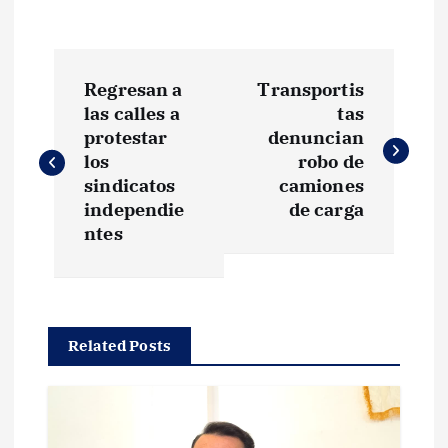
N
Regresan a
Transportis
a
las calles a
tas
protestar
denuncian
v
los
robo de
sindicatos
camiones
e
independie
de carga
ntes
g
a
Related Posts
c
i