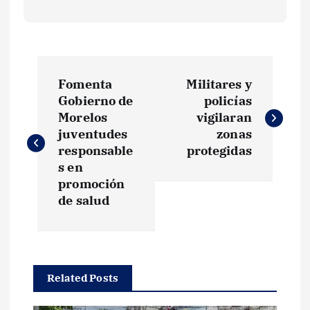
N
Fomenta
Militares y
a
Gobierno de
policías
Morelos
vigilaran
v
juventudes
zonas
responsable
protegidas
e
s en
promoción
g
de salud
a
c
Related Posts
i