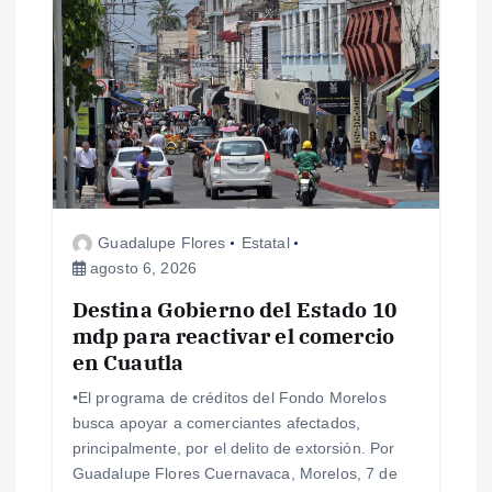
ó
n
d
e
Guadalupe Flores
Estatal
e
agosto 6, 2026
Destina Gobierno del Estado 10
n
mdp para reactivar el comercio
en Cuautla
t
•El programa de créditos del Fondo Morelos
r
busca apoyar a comerciantes afectados,
principalmente, por el delito de extorsión. Por
a
Guadalupe Flores Cuernavaca, Morelos, 7 de