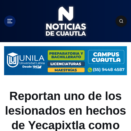
S
k
i
p
t
o
c
o
n
t
e
n
t
Reportan uno de los
lesionados en hechos
de Yecapixtla como