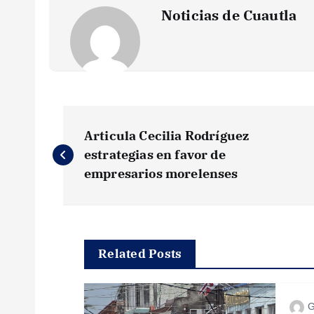
Noticias de Cuautla
N
Articula Cecilia Rodríguez
a
estrategias en favor de
empresarios morelenses
v
e
Related Posts
g
G