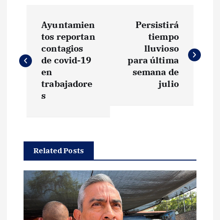
N
Ayuntamien
Persistirá
a
tos reportan
tiempo
contagios
lluvioso
v
de covid-19
para última
en
semana de
e
trabajadore
julio
s
g
a
Related Posts
c
i
ó