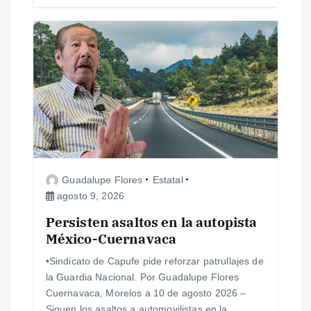
a
s
Guadalupe Flores
Estatal
agosto 9, 2026
Persisten asaltos en la autopista
México-Cuernavaca
•Sindicato de Capufe pide reforzar patrullajes de
la Guardia Nacional. Por Guadalupe Flores
Cuernavaca, Morelos a 10 de agosto 2026 –
Siguen los asaltos a automovilistas en la