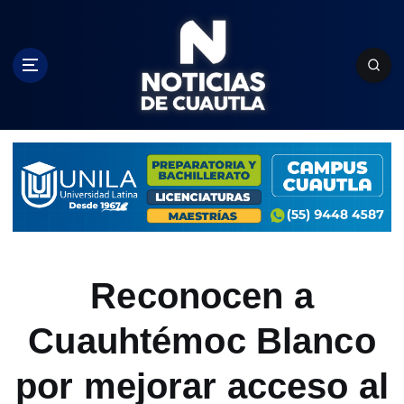
S
k
i
p
t
o
c
o
n
t
e
n
t
Reconocen a
Cuauhtémoc Blanco
por mejorar acceso al