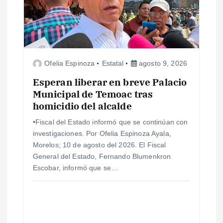
n
d
e
Ofelia Espinoza
Estatal
agosto 9, 2026
e
Esperan liberar en breve Palacio
Municipal de Temoac tras
n
homicidio del alcalde
•Fiscal del Estado informó que se continúan con
t
investigaciones. Por Ofelia Espinoza Ayala,
Morelos; 10 de agosto del 2026. El Fiscal
r
General del Estado, Fernando Blumenkron
Escobar, informó que se…
a
d