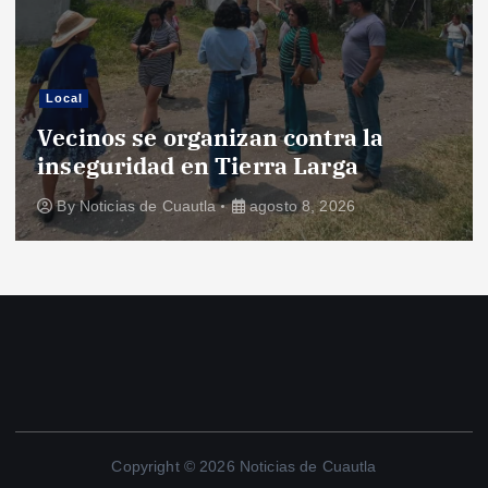
Local
DIF de Ocuituco realizará 
 la
gratuita contra el cáncer
a
cervicouterino
6
By
Noticias de Cuautla
agosto 8, 2026
Copyright © 2026 Noticias de Cuautla