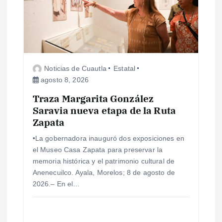
n
d
e
Noticias de Cuautla
Estatal
agosto 8, 2026
e
Traza Margarita González
Saravia nueva etapa de la Ruta
n
Zapata
t
•La gobernadora inauguró dos exposiciones en
el Museo Casa Zapata para preservar la
r
memoria histórica y el patrimonio cultural de
Anenecuilco. Ayala, Morelos; 8 de agosto de
a
2026.– En el…
d