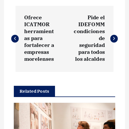
N
Ofrece
Pide el
a
ICATMOR
IDEFOMM
herramient
condiciones
v
as para
de
fortalecer a
seguridad
e
empresas
para todos
morelenses
los alcaldes
g
a
Related Posts
c
i
ó