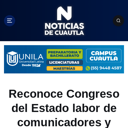
S
k
i
p
t
o
c
o
n
t
e
n
t
Reconoce Congreso
del Estado labor de
comunicadores y