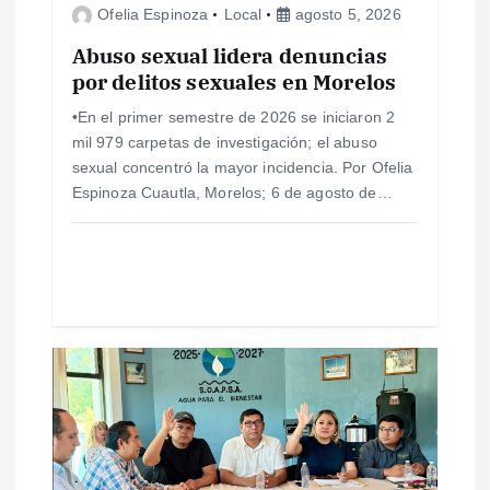
e
Ofelia Espinoza
Local
agosto 5, 2026
e
Abuso sexual lidera denuncias
por delitos sexuales en Morelos
n
•En el primer semestre de 2026 se iniciaron 2
mil 979 carpetas de investigación; el abuso
t
sexual concentró la mayor incidencia. Por Ofelia
Espinoza Cuautla, Morelos; 6 de agosto de…
r
a
d
a
s