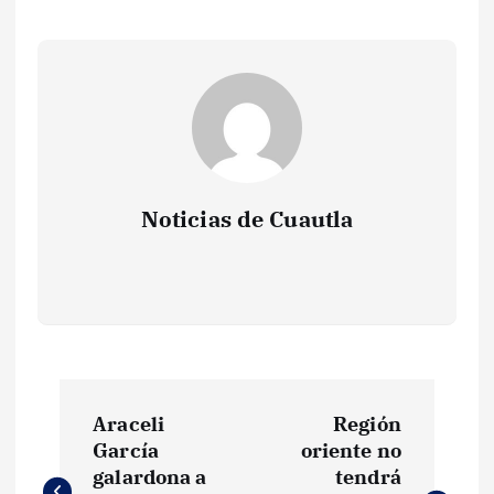
Noticias de Cuautla
N
Araceli
Región
a
García
oriente no
galardona a
tendrá