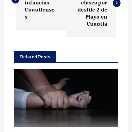
v
infancias
clases por
Cuautlense
desfile 2 de
e
s
Mayo en
Cuautla
g
a
Related Posts
c
i
ó
n
d