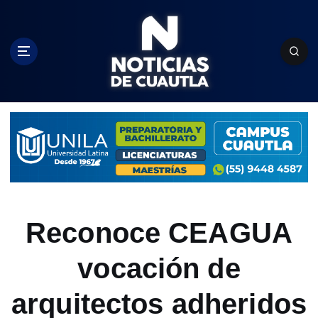
S
k
i
p
t
o
c
o
n
t
e
n
t
Reconoce CEAGUA
vocación de
arquitectos adheridos