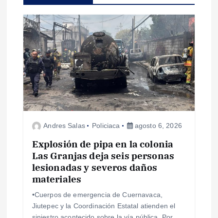
i
ó
n
d
e
Andres Salas
Policiaca
agosto 6, 2026
e
Explosión de pipa en la colonia
Las Granjas deja seis personas
n
lesionadas y severos daños
materiales
t
•Cuerpos de emergencia de Cuernavaca,
r
Jiutepec y la Coordinación Estatal atienden el
siniestro acontecido sobre la vía pública. Por