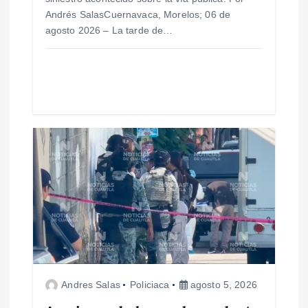
a
Andrés SalasCuernavaca, Morelos; 06 de
agosto 2026 – La tarde de…
d
a
s
Andres Salas
Policiaca
agosto 5, 2026