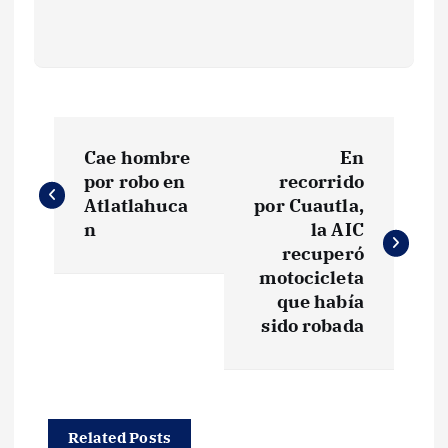
N
Cae hombre
En
a
por robo en
recorrido
Atlatlahuca
por Cuautla,
v
n
la AIC
recuperó
e
motocicleta
que había
g
sido robada
a
c
Related Posts