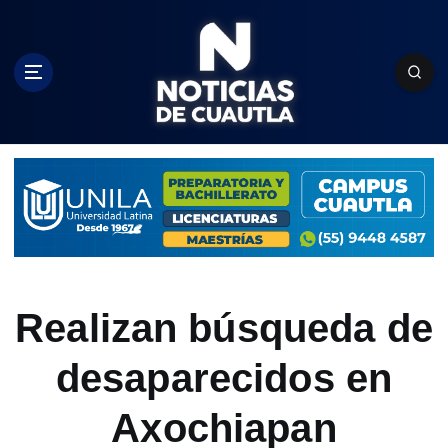
S
k
i
p
t
o
c
o
n
t
e
n
t
Realizan búsqueda de
desaparecidos en
Axochiapan