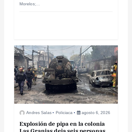
Morelos;…
r
a
d
a
s
Andres Salas
Policiaca
agosto 6, 2026
Explosión de pipa en la colonia
Las Granjas deja seis personas