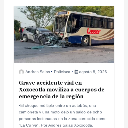
a
c
i
ó
n
d
Andres Salas
Policiaca
agosto 8, 2026
e
Grave accidente vial en
Xoxocotla moviliza a cuerpos de
e
emergencia de la región
•El choque múltiple entre un autobús, una
n
camioneta y una moto dejó un saldo de ocho
personas lesionadas en la zona conocida como
t
“La Curva”. Por Andrés Salas Xoxocotla,