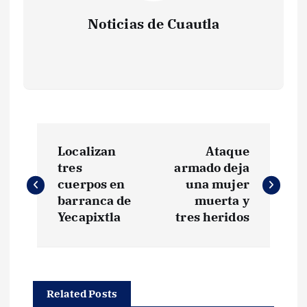
Noticias de Cuautla
N
Localizan
Ataque
a
tres
armado deja
cuerpos en
una mujer
v
barranca de
muerta y
Yecapixtla
tres heridos
e
g
Related Posts