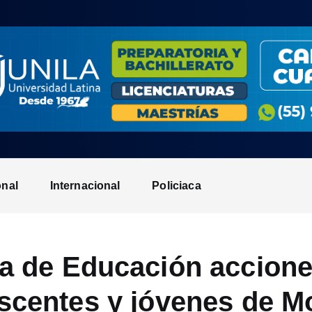
onal
Internacional
Policiaca
ía de Educación accione
scentes y jóvenes de M