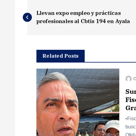
N
Llevan expo empleo y prácticas
a
profesionales al Cbtis 194 en Ayala
v
e
Related Posts
g
O
a
Su
Fis
c
Gr
•Fis
i
busc
Ofel