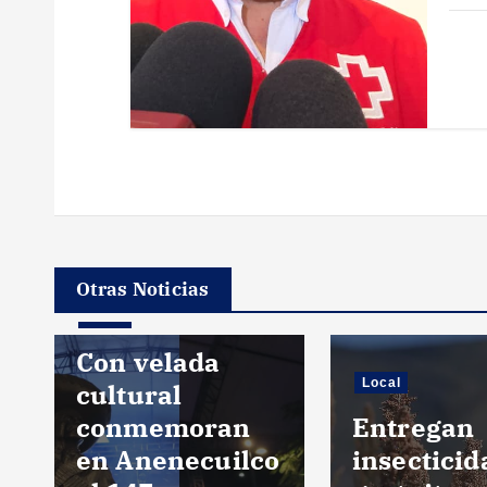
a
d
a
s
Otras Noticias
Local
Con velada
Local
cultural
conmemoran
Entregan
en Anenecuilco
insecticid