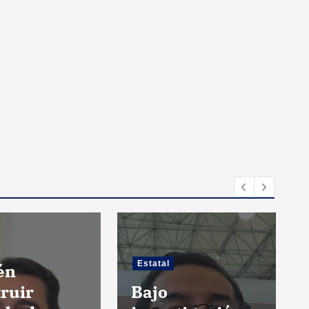
Estatal
én
ruir
Bajo