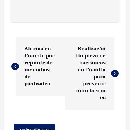
N
Alarma en
Realizarán
a
Cuautla por
limpieza de
repunte de
barrancas
v
incendios
en Cuautla
de
para
e
pastizales
prevenir
inundacion
g
es
a
c
Related Posts