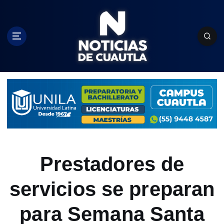
S
k
i
p
t
o
c
o
n
t
e
n
t
Prestadores de
servicios se preparan
para Semana Santa