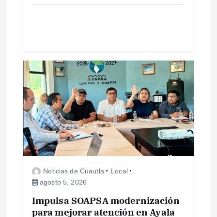
a
d
a
s
Noticias de Cuautla
Local
agosto 5, 2026
Impulsa SOAPSA modernización
para mejorar atención en Ayala