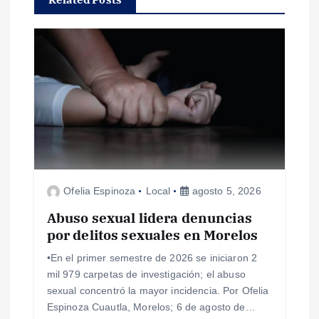
i
ó
n
d
e
Ofelia Espinoza
Local
agosto 5, 2026
e
Abuso sexual lidera denuncias
n
por delitos sexuales en Morelos
•En el primer semestre de 2026 se iniciaron 2
t
mil 979 carpetas de investigación; el abuso
sexual concentró la mayor incidencia. Por Ofelia
r
Espinoza Cuautla, Morelos; 6 de agosto de…