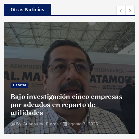
Otras Noticias
Estatal
resas
Daniel Martínez Terrazas res
familias afectadas por explos
Las Granjas
By
Noticias de Cuautla
agosto 7, 2026