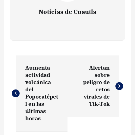
Noticias de Cuautla
N
Aumenta
Alertan
a
actividad
sobre
volcánica
peligro de
v
del
retos
Popocatépet
virales de
e
l en las
Tik-Tok
últimas
g
horas