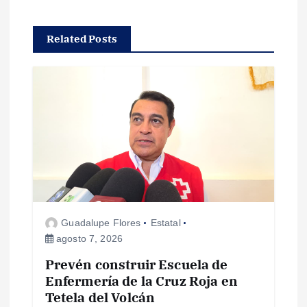
a
c
Related Posts
i
ó
n
d
e
Guadalupe Flores
Estatal
e
agosto 7, 2026
Prevén construir Escuela de
n
Enfermería de la Cruz Roja en
Tetela del Volcán
t