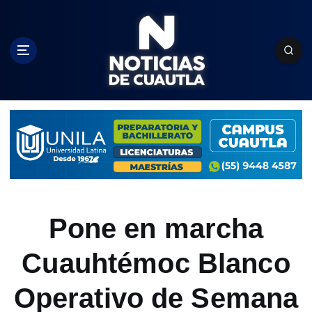
S
k
i
p
t
o
c
o
n
t
e
n
t
Pone en marcha
Cuauhtémoc Blanco
Operativo de Semana