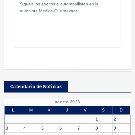
Siguen los asaltos a automovilistas en la
autopista México-Cuernavaca,…
Calendario de Noticias
agosto 2026
L
M
X
J
V
S
D
1
2
3
4
5
6
7
8
9