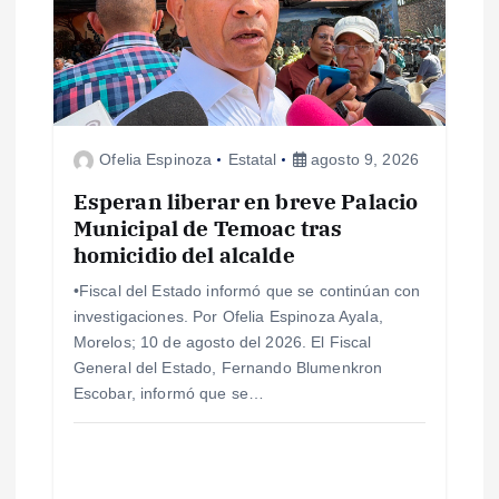
n
d
e
Ofelia Espinoza
Estatal
agosto 9, 2026
e
Esperan liberar en breve Palacio
n
Municipal de Temoac tras
homicidio del alcalde
t
•Fiscal del Estado informó que se continúan con
investigaciones. Por Ofelia Espinoza Ayala,
r
Morelos; 10 de agosto del 2026. El Fiscal
General del Estado, Fernando Blumenkron
a
Escobar, informó que se…
d