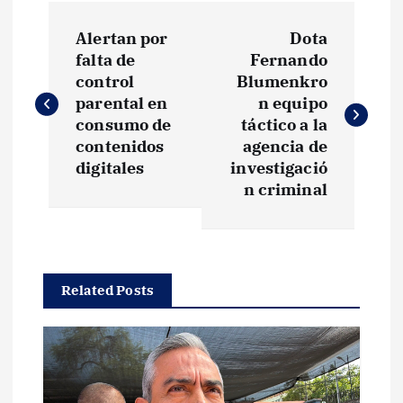
N
Alertan por
Dota
a
falta de
Fernando
control
Blumenkro
v
parental en
n equipo
consumo de
táctico a la
e
contenidos
agencia de
digitales
investigació
g
n criminal
a
c
Related Posts
i
ó