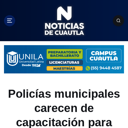
S
k
i
p
t
o
c
o
n
t
e
n
t
Policías municipales
carecen de
capacitación para