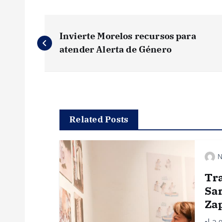
N
Invierte Morelos recursos para
a
atender Alerta de Género
v
e
Related Posts
g
N
a
Tr
c
Sar
Za
•La 