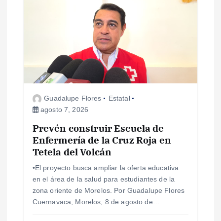
n
d
e
e
Guadalupe Flores
Estatal
n
agosto 7, 2026
Prevén construir Escuela de
t
Enfermería de la Cruz Roja en
Tetela del Volcán
r
•El proyecto busca ampliar la oferta educativa
a
en el área de la salud para estudiantes de la
zona oriente de Morelos. Por Guadalupe Flores
d
Cuernavaca, Morelos, 8 de agosto de…