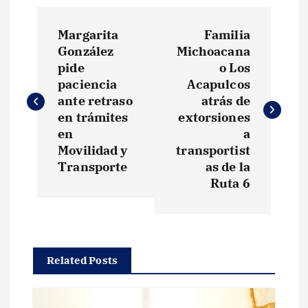
N
Margarita
Familia
a
González
Michoacana
pide
o Los
v
paciencia
Acapulcos
ante retraso
atrás de
e
en trámites
extorsiones
en
a
g
Movilidad y
transportist
Transporte
as de la
Ruta 6
a
c
i
Related Posts
ó