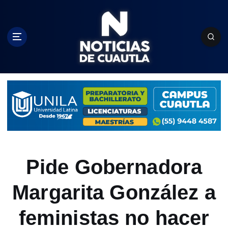
S
k
i
p
t
o
c
o
n
t
e
n
t
Pide Gobernadora
Margarita González a
feministas no hacer