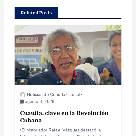
c
Related Posts
i
ó
n
d
e
Noticias de Cuautla
Local
e
agosto 8, 2026
Cuautla, clave en la Revolución
n
Cubana
t
•El historiador Rafael Vázquez destacó la