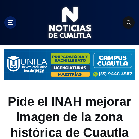
S
k
i
p
t
o
c
o
n
t
e
n
t
Pide el INAH mejorar
imagen de la zona
histórica de Cuautla