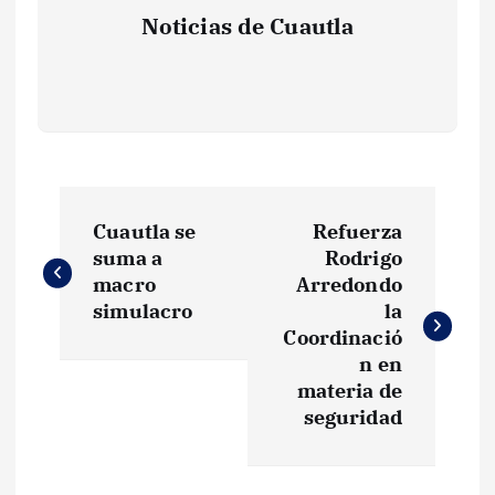
Noticias de Cuautla
N
Cuautla se
Refuerza
a
suma a
Rodrigo
macro
Arredondo
v
simulacro
la
Coordinació
e
n en
materia de
g
seguridad
a