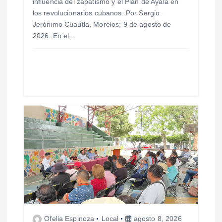
influencia del zapatismo y el Plan de Ayala en
r
los revolucionarios cubanos. Por Sergio
Jerónimo Cuautla, Morelos; 9 de agosto de
a
2026. En el…
d
a
s
Ofelia Espinoza
Local
agosto 8, 2026