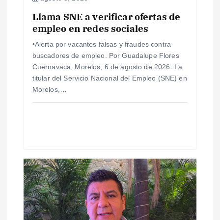
e
Llama SNE a verificar ofertas de
e
empleo en redes sociales
•Alerta por vacantes falsas y fraudes contra
n
buscadores de empleo. Por Guadalupe Flores
Cuernavaca, Morelos; 6 de agosto de 2026. La
t
titular del Servicio Nacional del Empleo (SNE) en
Morelos,…
r
a
d
a
s