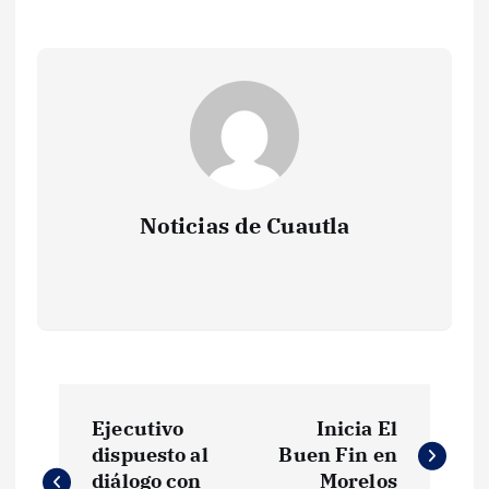
Noticias de Cuautla
N
Ejecutivo
Inicia El
a
dispuesto al
Buen Fin en
diálogo con
Morelos