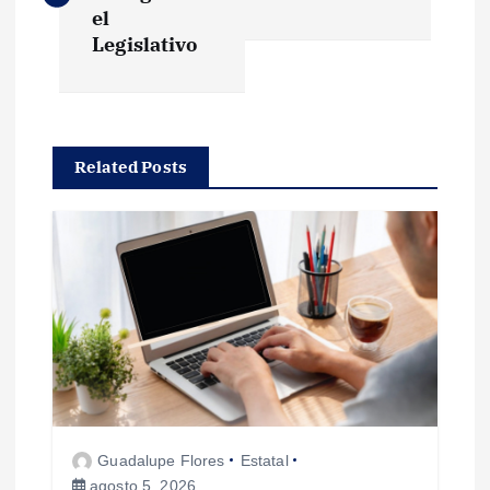
v
el
Legislativo
e
g
Related Posts
a
c
i
ó
n
d
Guadalupe Flores
Estatal
agosto 5, 2026