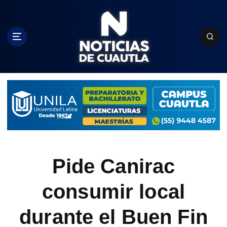
S
k
i
p
t
o
c
o
n
t
e
n
t
Pide Canirac
consumir local
durante el Buen Fin