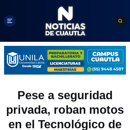
S
k
i
p
t
o
c
o
n
t
e
n
t
Pese a seguridad
privada, roban motos
en el Tecnológico de