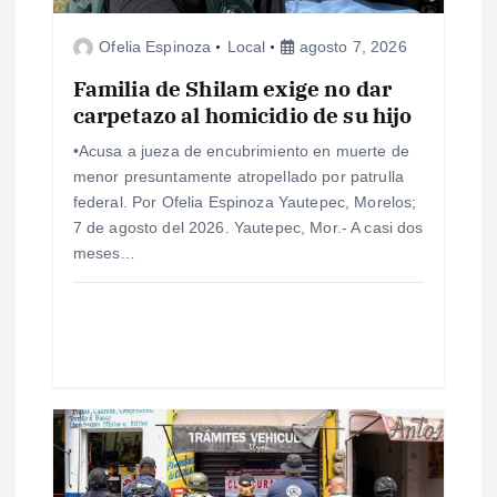
e
Ofelia Espinoza
Local
agosto 7, 2026
e
Familia de Shilam exige no dar
n
carpetazo al homicidio de su hijo
•Acusa a jueza de encubrimiento en muerte de
t
menor presuntamente atropellado por patrulla
federal. Por Ofelia Espinoza Yautepec, Morelos;
r
7 de agosto del 2026. Yautepec, Mor.- A casi dos
meses…
a
d
a
s