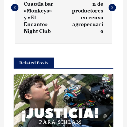
v
Cuautla bar
n de
«Monkeys»
productores
e
y «El
en censo
Encanto»
agropecuari
g
Night Club
o
a
c
Related Posts
i
ó
n
d