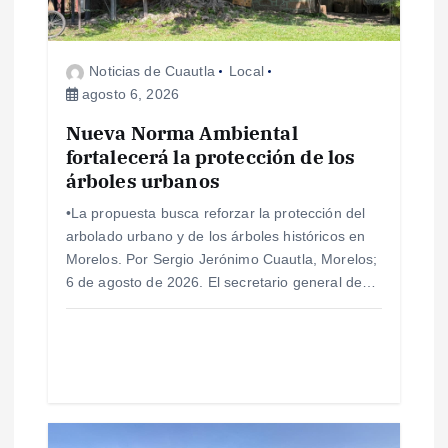
e
Noticias de Cuautla
Local
e
agosto 6, 2026
Nueva Norma Ambiental
n
fortalecerá la protección de los
árboles urbanos
t
•La propuesta busca reforzar la protección del
r
arbolado urbano y de los árboles históricos en
Morelos. Por Sergio Jerónimo Cuautla, Morelos;
a
6 de agosto de 2026. El secretario general de…
d
a
s