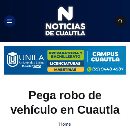
S
k
i
p
t
o
c
o
n
t
e
n
t
Pega robo de
vehículo en Cuautla
Home