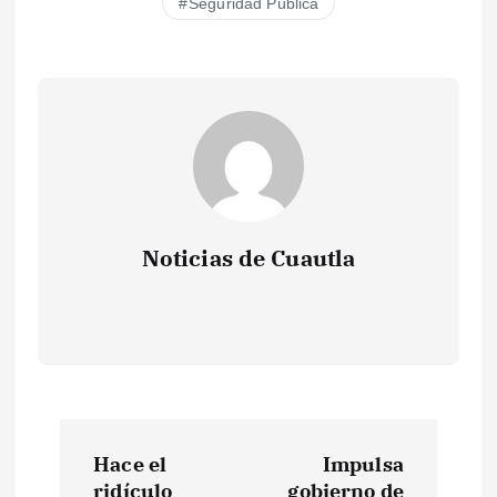
Seguridad Pública
Noticias de Cuautla
N
Hace el
Impulsa
ridículo
gobierno de