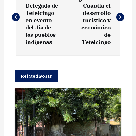
a
Delegado de
Cuautla el
v
Tetelcingo
desarrollo
en evento
turístico y
e
del día de
económico
los pueblos
de
g
indígenas
Tetelcingo
a
c
Related Posts
i
ó
n
d