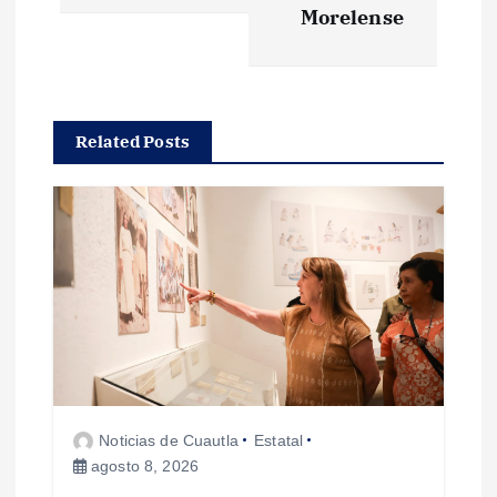
g
Morelense
a
c
Related Posts
i
ó
n
d
e
Noticias de Cuautla
Estatal
e
agosto 8, 2026