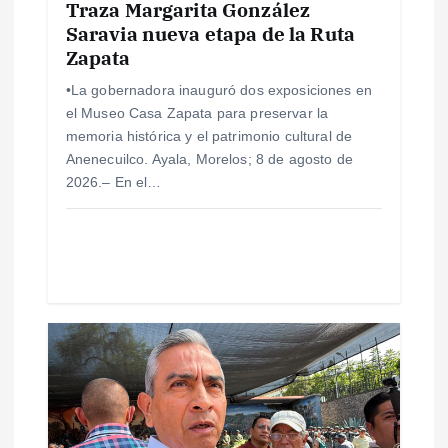
Traza Margarita González
n
Saravia nueva etapa de la Ruta
Zapata
t
•La gobernadora inauguró dos exposiciones en
r
el Museo Casa Zapata para preservar la
memoria histórica y el patrimonio cultural de
a
Anenecuilco. Ayala, Morelos; 8 de agosto de
2026.– En el…
d
a
s