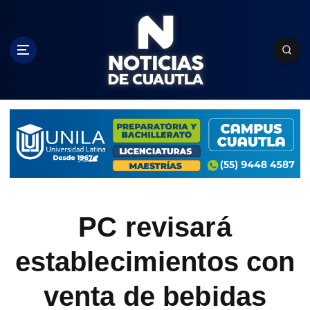
S
k
i
p
t
o
c
o
n
t
e
n
t
PC revisará
establecimientos con
venta de bebidas