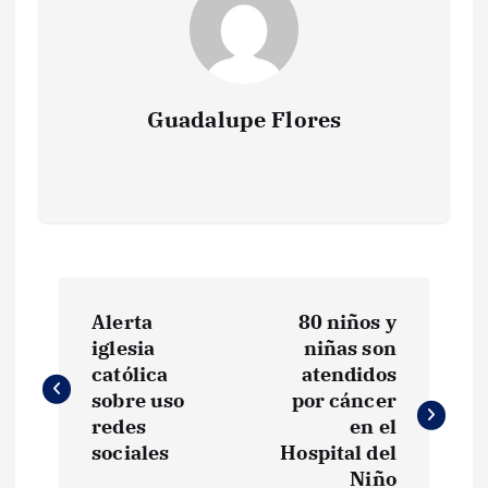
Guadalupe Flores
N
Alerta
80 niños y
a
iglesia
niñas son
católica
atendidos
v
sobre uso
por cáncer
redes
en el
e
sociales
Hospital del
Niño