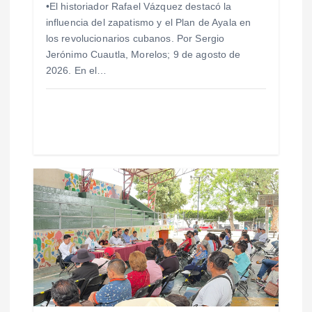
t
•El historiador Rafael Vázquez destacó la
influencia del zapatismo y el Plan de Ayala en
r
los revolucionarios cubanos. Por Sergio
Jerónimo Cuautla, Morelos; 9 de agosto de
a
2026. En el…
d
a
s