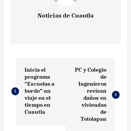
Noticias de Cuautla
N
Inicia el
PC y Colegio
a
programa
de
“Escuelas a
Ingenieros
v
bordo” un
revisan
viaje en el
daños en
e
tiempo en
viviendas
Cuautla
de
g
Totolapan