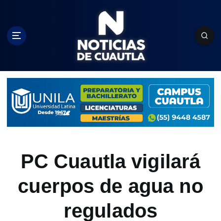
S
k
i
p
t
o
c
o
n
t
e
n
t
PC Cuautla vigilará
cuerpos de agua no
regulados