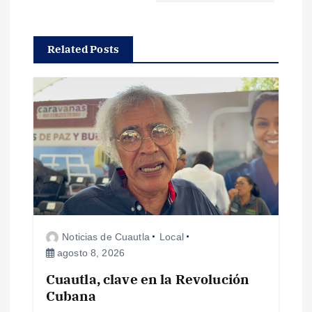
a
c
Related Posts
i
ó
n
d
e
Noticias de Cuautla
Local
e
agosto 8, 2026
Cuautla, clave en la Revolución
n
Cubana