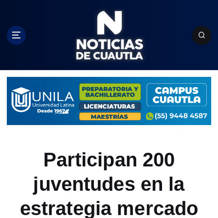
S
k
i
p
t
o
c
o
n
t
e
n
t
Participan 200
juventudes en la
estrategia mercado