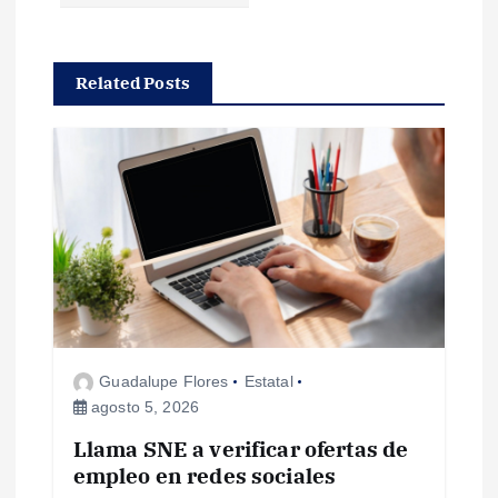
g
a
Related Posts
c
i
ó
n
d
Guadalupe Flores
Estatal
e
agosto 5, 2026
e
Llama SNE a verificar ofertas de
empleo en redes sociales