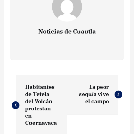
Noticias de Cuautla
N
Habitantes
La peor
a
de Tetela
sequía vive
del Volcán
el campo
v
protestan
en
e
Cuernavaca