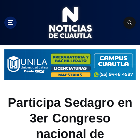
S
k
i
p
t
o
c
o
n
t
e
n
t
Participa Sedagro en
3er Congreso
nacional de