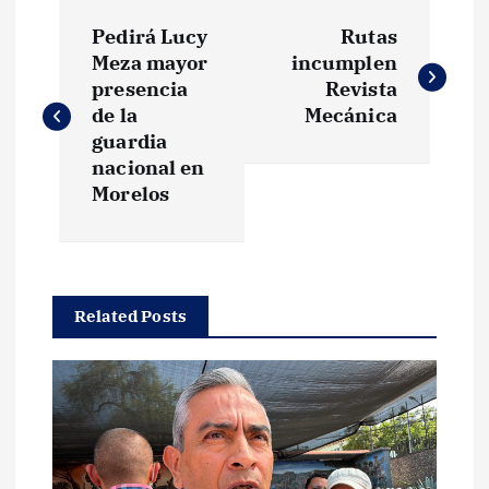
N
Pedirá Lucy
Rutas
a
Meza mayor
incumplen
presencia
Revista
v
de la
Mecánica
guardia
e
nacional en
Morelos
g
a
Related Posts
c
i
ó