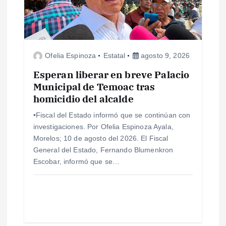
n
d
e
Ofelia Espinoza
Estatal
agosto 9, 2026
e
Esperan liberar en breve Palacio
Municipal de Temoac tras
n
homicidio del alcalde
•Fiscal del Estado informó que se continúan con
t
investigaciones. Por Ofelia Espinoza Ayala,
Morelos; 10 de agosto del 2026. El Fiscal
r
General del Estado, Fernando Blumenkron
Escobar, informó que se…
a
d