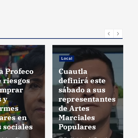
Local
Aumentan
ventas de
tla
aguas frescas
irá este
en Cuautla por
o a sus
altas
esentantes
temperaturas;
tes
helados y
iales
paletas no
lares
repuntan