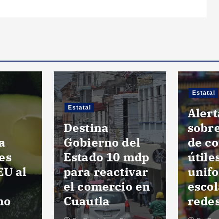
Estatal
Local
Alerta Profeco
Cuau
sobre riesgos
defin
del
de comprar
sábad
 mdp
útiles y
repr
ivar
uniformes
de Ar
io en
escolares en
Marc
redes sociales
Popu