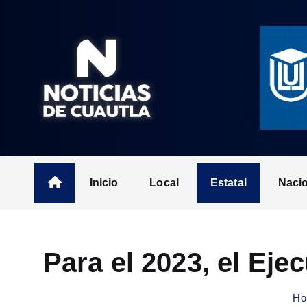
S
k
i
p
t
o
c
o
n
t
Inicio
Local
Estatal
Naci
e
n
t
Para el 2023, el Eje
Ho