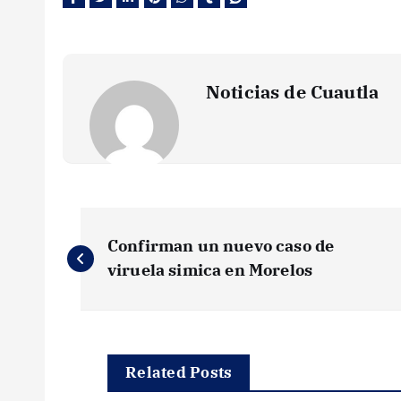
Noticias de Cuautla
N
Confirman un nuevo caso de
a
viruela simica en Morelos
v
e
Related Posts