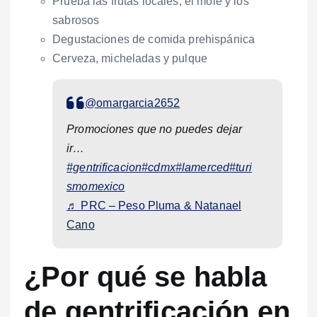
Prueba las frutas locales, el mole y los
sabrosos
Degustaciones de comida prehispánica
Cerveza, micheladas y pulque
@omargarcia2652
Promociones que no puedes dejar
ir…
#gentrificacion
#cdmx
#lamerced
#turi
smomexico
♬ PRC – Peso Pluma & Natanael
Cano
¿Por qué se habla
de gentrificación en