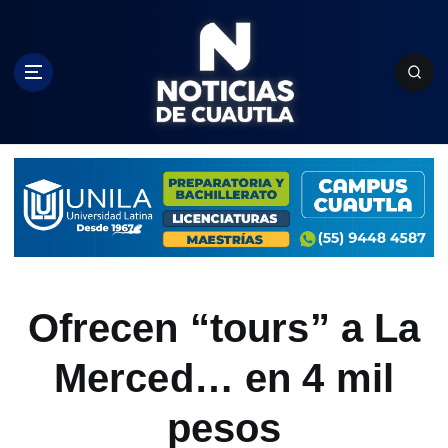
S
k
i
p
t
o
c
o
n
t
e
n
t
Ofrecen “tours” a La
Merced… en 4 mil
pesos