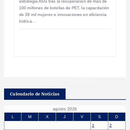
estrategia ASG tras la recuperación de más de
100 millones de botellas de PET, la capacitación
de 39 mil mujeres e innovaciones en eficiencia
hídrica…
Calendario de Noticias
agosto 2026
L
M
X
J
V
S
D
1
2