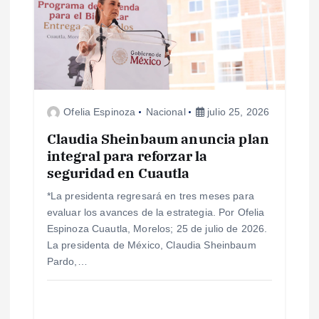
n
d
e
Ofelia Espinoza
Nacional
julio 25, 2026
e
Claudia Sheinbaum anuncia plan
n
integral para reforzar la
seguridad en Cuautla
t
*La presidenta regresará en tres meses para
evaluar los avances de la estrategia. Por Ofelia
r
Espinoza Cuautla, Morelos; 25 de julio de 2026.
La presidenta de México, Claudia Sheinbaum
a
Pardo,…
d