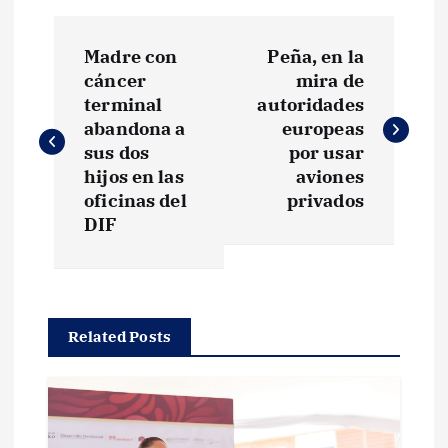
N
Madre con
Peña, en la
a
cáncer
mira de
terminal
autoridades
v
abandona a
europeas
sus dos
por usar
e
hijos en las
aviones
oficinas del
privados
g
DIF
a
c
Related Posts
i
ó