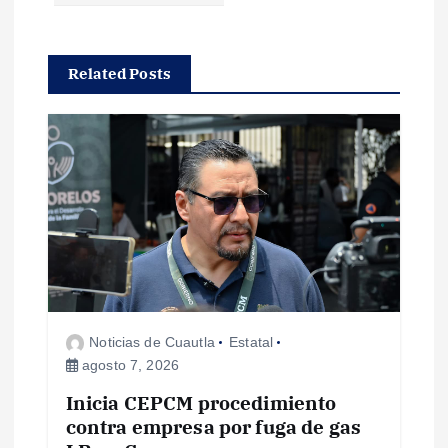
g
a
Related Posts
c
i
ó
n
d
Noticias de Cuautla
Estatal
e
agosto 7, 2026
e
Inicia CEPCM procedimiento
contra empresa por fuga de gas