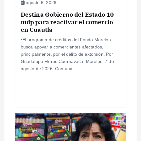
agosto 6, 2026
e
Destina Gobierno del Estado 10
mdp para reactivar el comercio
n
en Cuautla
t
•El programa de créditos del Fondo Morelos
busca apoyar a comerciantes afectados,
r
principalmente, por el delito de extorsión. Por
Guadalupe Flores Cuernavaca, Morelos, 7 de
a
agosto de 2026. Con una…
d
a
s