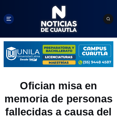
S
k
i
p
t
o
c
o
n
t
e
n
t
Ofician misa en
memoria de personas
fallecidas a causa del