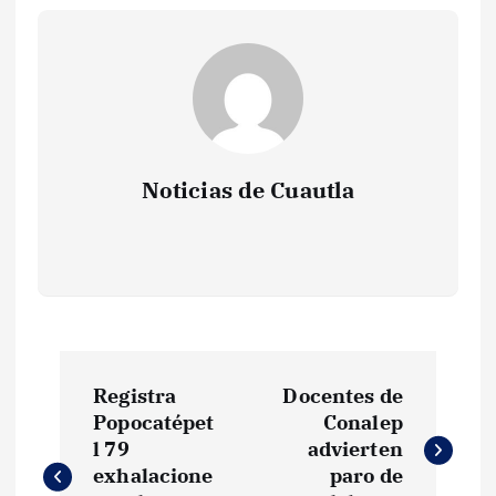
Noticias de Cuautla
N
Registra
Docentes de
a
Popocatépet
Conalep
l 79
advierten
v
exhalacione
paro de