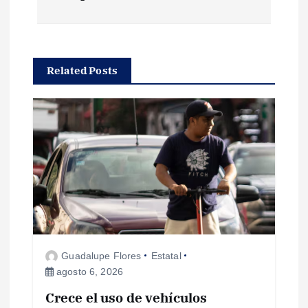
g
a
c
Related Posts
i
ó
n
d
e
Guadalupe Flores
Estatal
e
agosto 6, 2026
Crece el uso de vehículos
n