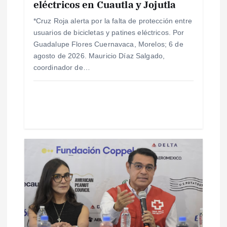
eléctricos en Cuautla y Jojutla
t
*Cruz Roja alerta por la falta de protección entre
usuarios de bicicletas y patines eléctricos. Por
r
Guadalupe Flores Cuernavaca, Morelos; 6 de
agosto de 2026. Mauricio Díaz Salgado,
a
coordinador de…
d
a
s