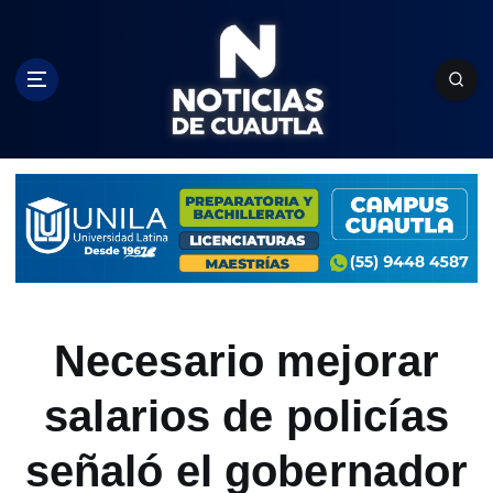
S
k
i
p
t
o
c
o
n
t
e
n
t
Necesario mejorar
salarios de policías
señaló el gobernador