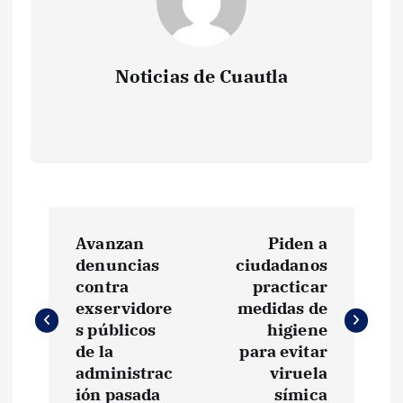
Noticias de Cuautla
N
Avanzan
Piden a
a
denuncias
ciudadanos
contra
practicar
v
exservidore
medidas de
s públicos
higiene
e
de la
para evitar
administrac
viruela
ión pasada
símica