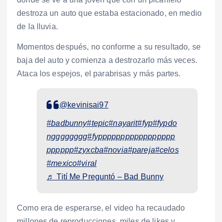
destroza un auto que estaba estacionado, en medio
de la lluvia.
Momentos después, no conforme a su resultado, se
baja del auto y comienza a destrozarlo más veces.
Ataca los espejos, el parabrisas y más partes.
@kevinisai97
#badbunny
#tepic
#nayarit
#fyp
#fypdo
ngggggggg
#fyppppppppppppppppp
pppppp
#zyxcba
#novia
#pareja
#celos
#mexico
#viral
♬ Tití Me Preguntó – Bad Bunny
Como era de esperarse, el video ha recaudado
millones de reproducciones, miles de likes y