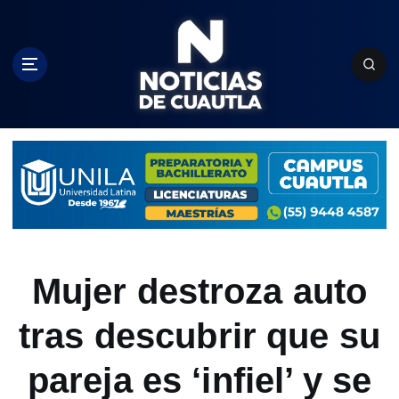
S
k
i
p
t
o
c
o
n
t
e
n
t
Mujer destroza auto
tras descubrir que su
pareja es ‘infiel’ y se