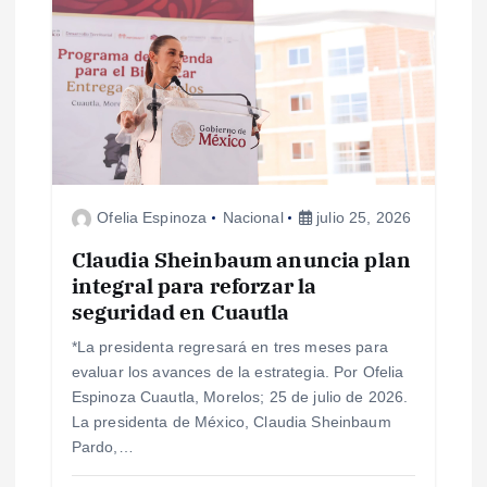
n
d
e
e
Ofelia Espinoza
Nacional
julio 25, 2026
n
Claudia Sheinbaum anuncia plan
integral para reforzar la
t
seguridad en Cuautla
r
*La presidenta regresará en tres meses para
evaluar los avances de la estrategia. Por Ofelia
a
Espinoza Cuautla, Morelos; 25 de julio de 2026.
La presidenta de México, Claudia Sheinbaum
d
Pardo,…