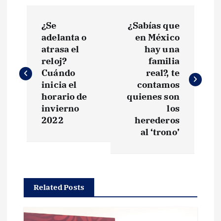
N
¿Se
¿Sabías que
a
adelanta o
en México
atrasa el
hay una
v
reloj?
familia
Cuándo
real?, te
e
inicia el
contamos
horario de
quienes son
g
invierno
los
2022
herederos
al ‘trono’
a
c
i
Related Posts
ó