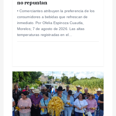
no repuntan
t
• Comerciantes atribuyen la preferencia de los
r
consumidores a bebidas que refrescan de
inmediato. Por Ofelia Espinoza Cuautla,
a
Morelos; 7 de agosto de 2026. Las altas
temperaturas registradas en el…
d
a
s