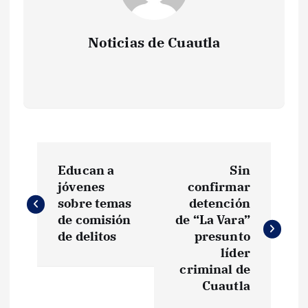
Noticias de Cuautla
N
Educan a
Sin
a
jóvenes
confirmar
sobre temas
detención
v
de comisión
de “La Vara”
de delitos
presunto
e
líder
criminal de
g
Cuautla