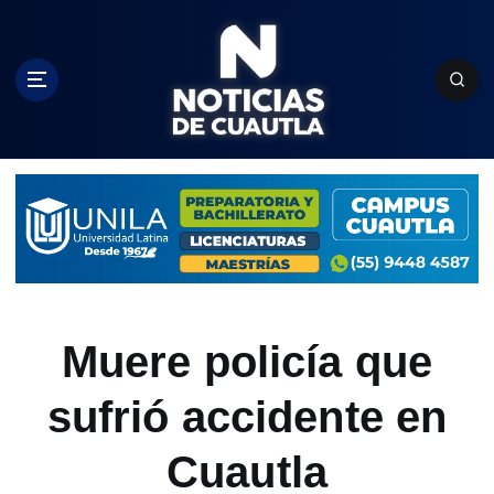
S
k
i
p
t
o
c
o
n
t
e
n
t
Muere policía que
sufrió accidente en
Cuautla