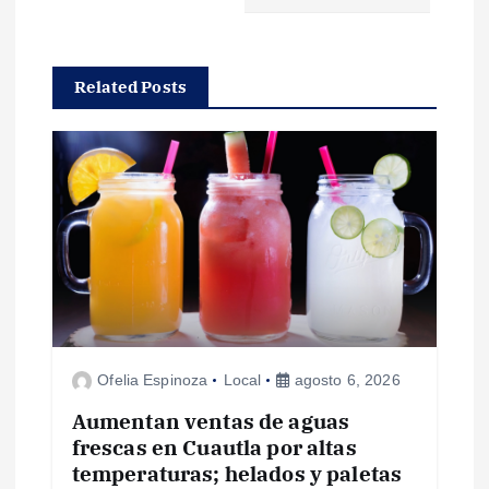
a
c
Related Posts
i
ó
n
d
e
Ofelia Espinoza
Local
agosto 6, 2026
e
Aumentan ventas de aguas
n
frescas en Cuautla por altas
temperaturas; helados y paletas