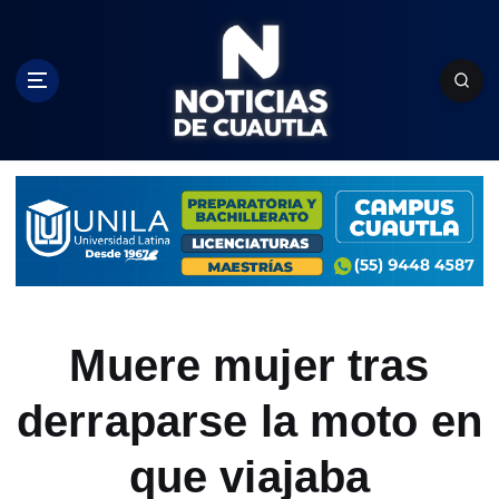
S
k
i
p
t
o
c
o
n
t
e
n
t
Muere mujer tras
derraparse la moto en
que viajaba