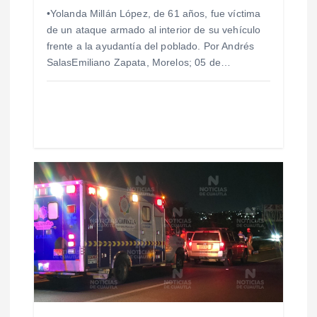
n
•Yolanda Millán López, de 61 años, fue víctima
de un ataque armado al interior de su vehículo
t
frente a la ayudantía del poblado. Por Andrés
SalasEmiliano Zapata, Morelos; 05 de…
r
a
d
a
s