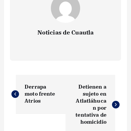
Noticias de Cuautla
N
Derrapa
Detienen a
a
moto frente
sujeto en
Atrios
Atlatláhuca
v
n por
tentativa de
e
homicidio