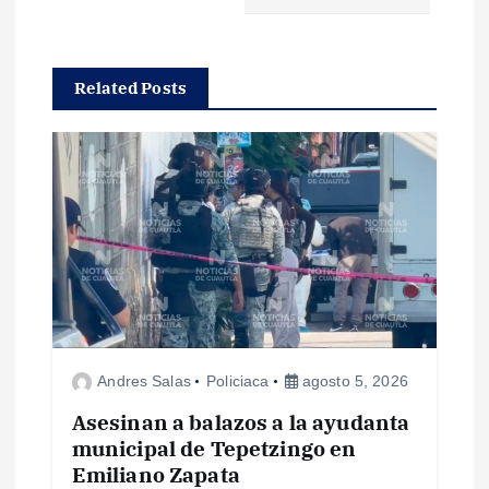
g
a
Related Posts
c
i
ó
n
d
Andres Salas
Policiaca
agosto 5, 2026
e
Asesinan a balazos a la ayudanta
e
municipal de Tepetzingo en
Emiliano Zapata