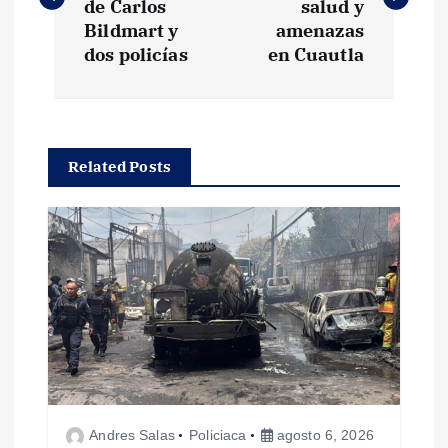
v
de Carlos
salud y
Bildmart y
amenazas
e
dos policías
en Cuautla
g
a
Related Posts
c
i
ó
n
d
Andres Salas
Policiaca
agosto 6, 2026