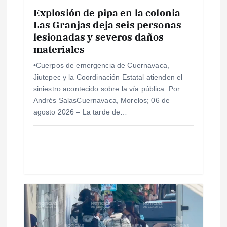
e
Explosión de pipa en la colonia
e
Las Granjas deja seis personas
lesionadas y severos daños
materiales
n
•Cuerpos de emergencia de Cuernavaca,
t
Jiutepec y la Coordinación Estatal atienden el
siniestro acontecido sobre la vía pública. Por
r
Andrés SalasCuernavaca, Morelos; 06 de
agosto 2026 – La tarde de…
a
d
a
s