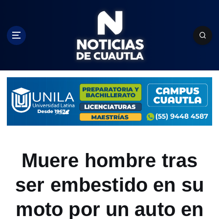
S
k
i
p
t
o
c
o
n
t
e
n
t
Muere hombre tras
ser embestido en su
moto por un auto en