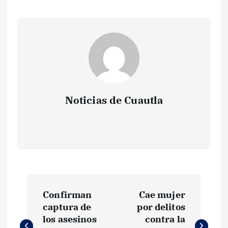
Noticias de Cuautla
N
Confirman
Cae mujer
a
captura de
por delitos
los asesinos
contra la