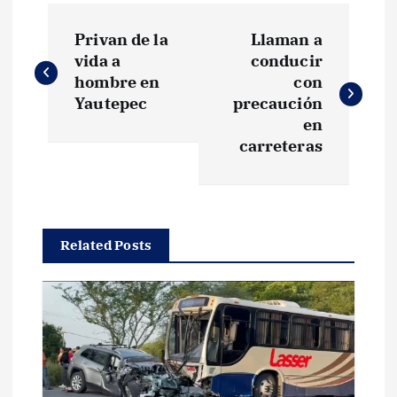
N
Privan de la
Llaman a
a
vida a
conducir
hombre en
con
v
Yautepec
precaución
en
e
carreteras
g
a
Related Posts
c
i
ó