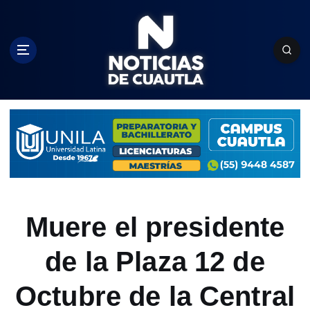
S
k
i
p
t
o
c
o
n
t
e
n
t
Muere el presidente
de la Plaza 12 de
Octubre de la Central