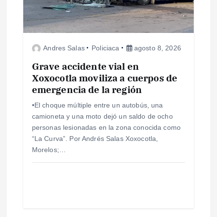
n
d
Andres Salas
Policiaca
agosto 8, 2026
e
Grave accidente vial en
e
Xoxocotla moviliza a cuerpos de
emergencia de la región
n
•El choque múltiple entre un autobús, una
camioneta y una moto dejó un saldo de ocho
t
personas lesionadas en la zona conocida como
“La Curva”. Por Andrés Salas Xoxocotla,
r
Morelos;…
a
d