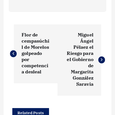
N
Flor de
Miguel
a
cempasúchi
Ángel
l de Morelos
Pélaez el
v
golpeado
Riesgo para
por
el Gobierno
e
competenci
de
a desleal
Margarita
g
González
Saravia
a
c
Related Posts