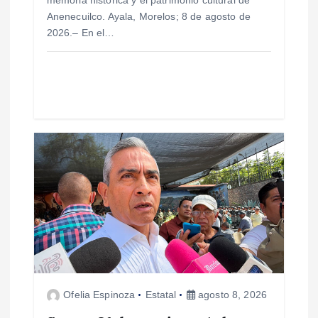
a
Anenecuilco. Ayala, Morelos; 8 de agosto de
d
2026.– En el…
a
s
Ofelia Espinoza
Estatal
agosto 8, 2026