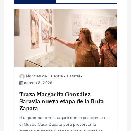
i
ó
n
d
e
e
Noticias de Cuautla
Estatal
agosto 8, 2026
n
Traza Margarita González
Saravia nueva etapa de la Ruta
t
Zapata
r
•La gobernadora inauguró dos exposiciones en
el Museo Casa Zapata para preservar la
memoria histórica y el patrimonio cultural de