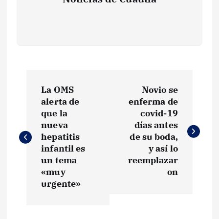
N
La OMS
Novio se
a
alerta de
enferma de
que la
covid-19
v
nueva
días antes
hepatitis
de su boda,
e
infantil es
y así lo
un tema
reemplazar
g
«muy
on
urgente»
a