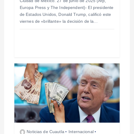
r
Ciudad de México. 27 de junio de 2025 (Afp,
Europa Press y The Independent)- El presidente
a
de Estados Unidos, Donald Trump, calificó este
viernes de «brillante» la decisión de la…
d
a
s
Noticias de Cuautla
Internacional