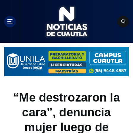
S
k
i
p
t
o
c
o
n
t
e
n
t
“Me destrozaron la
cara”, denuncia
mujer luego de