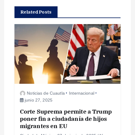
c
Related Posts
i
ó
n
d
e
e
Noticias de Cuautla
Internacional
junio 27, 2025
n
Corte Suprema permite a Trump
poner fin a ciudadanía de hijos
t
migrantes en EU