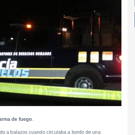
 arma de fuego
.
do a balazos cuando circulaba a bordo de una