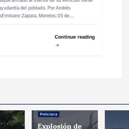
taque armado al interior de su vehículo frente
 ayudantía del poblado. Por Andrés
sEmiliano Zapata, Morelos; 05 de…
Continue reading
Policiaca
Explosión de