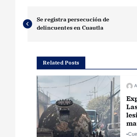
N
Se registra persecución de
a
delincuentes en Cuautla
v
e
Related Posts
g
A
a
Exp
Las
c
les
mat
i
•Cue