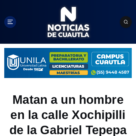
S
k
i
p
t
o
c
o
n
t
e
n
t
Matan a un hombre
en la calle Xochipilli
de la Gabriel Tepepa