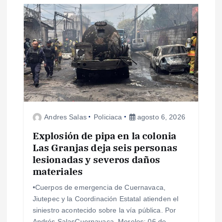
i
ó
n
d
e
Andres Salas
Policiaca
agosto 6, 2026
e
Explosión de pipa en la colonia
Las Granjas deja seis personas
lesionadas y severos daños
n
materiales
t
•Cuerpos de emergencia de Cuernavaca,
Jiutepec y la Coordinación Estatal atienden el
r
siniestro acontecido sobre la vía pública. Por
Andrés SalasCuernavaca, Morelos; 06 de