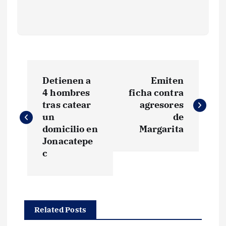
N
Detienen a
Emiten
a
4 hombres
ficha contra
tras catear
agresores
v
un
de
domicilio en
Margarita
e
Jonacatepe
c
g
a
Related Posts
c