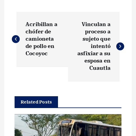
N
Acribillan a
Vinculan a
a
chófer de
proceso a
camioneta
sujeto que
v
de pollo en
intentó
Cocoyoc
asfixiar a su
e
esposa en
Cuautla
g
a
Related Posts
c
i