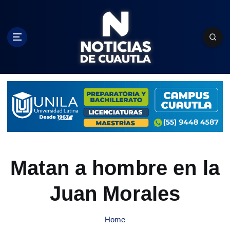
S
k
i
p
t
o
c
o
n
t
e
n
t
Matan a hombre en la
Juan Morales
Home