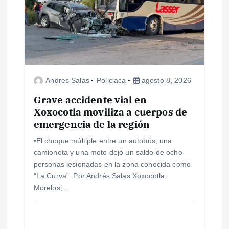
ó
n
d
e
Andres Salas
Policiaca
agosto 8, 2026
e
Grave accidente vial en
Xoxocotla moviliza a cuerpos de
n
emergencia de la región
•El choque múltiple entre un autobús, una
t
camioneta y una moto dejó un saldo de ocho
personas lesionadas en la zona conocida como
r
“La Curva”. Por Andrés Salas Xoxocotla,
Morelos;…
a
d