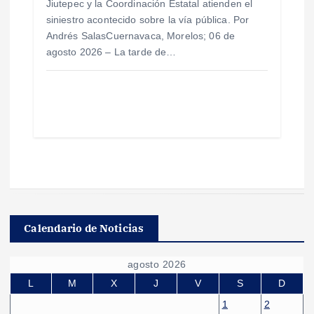
Jiutepec y la Coordinación Estatal atienden el
siniestro acontecido sobre la vía pública. Por
Andrés SalasCuernavaca, Morelos; 06 de
agosto 2026 – La tarde de…
Calendario de Noticias
agosto 2026
L
M
X
J
V
S
D
1
2