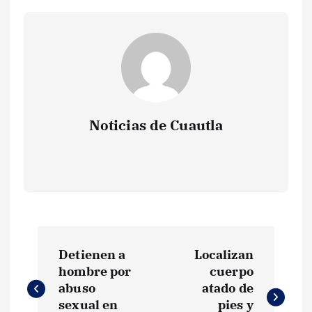
Noticias de Cuautla
N
Detienen a
Localizan
a
hombre por
cuerpo
abuso
atado de
v
sexual en
pies y