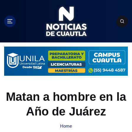
S
k
i
p
t
o
c
o
n
t
e
n
t
Matan a hombre en la
Año de Juárez
Home