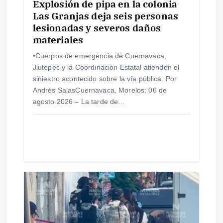
Explosión de pipa en la colonia
e
Las Granjas deja seis personas
lesionadas y severos daños
materiales
n
•Cuerpos de emergencia de Cuernavaca,
t
Jiutepec y la Coordinación Estatal atienden el
siniestro acontecido sobre la vía pública. Por
r
Andrés SalasCuernavaca, Morelos; 06 de
agosto 2026 – La tarde de…
a
d
a
s