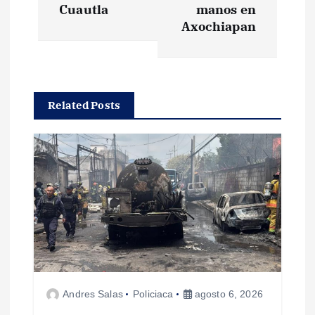
Cuautla
manos en
e
Axochiapan
g
a
Related Posts
c
i
ó
n
d
Andres Salas
Policiaca
agosto 6, 2026
e