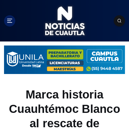
S
k
i
p
t
o
c
o
n
t
e
n
t
Marca historia
Cuauhtémoc Blanco
al rescate de