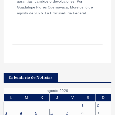
garantías, cambios o devoluciones. Por
Guadalupe Flores Cuernavaca, Morelos; 6 de
agosto de 2026. La Procuraduría Federal…
Calendario de Noticias
agosto 2026
L
M
X
J
V
S
D
1
2
3
4
5
6
7
8
9