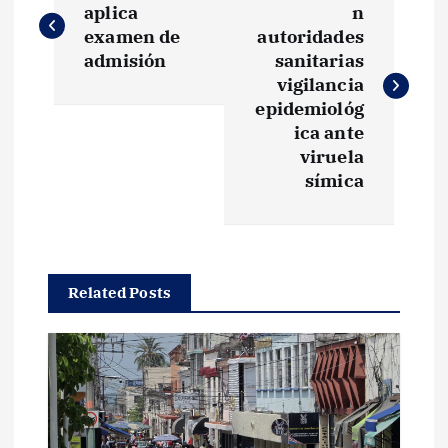
a
aplica
n
examen de
autoridades
v
admisión
sanitarias
vigilancia
e
epidemiológ
ica ante
g
viruela
símica
a
c
Related Posts
i
ó
n