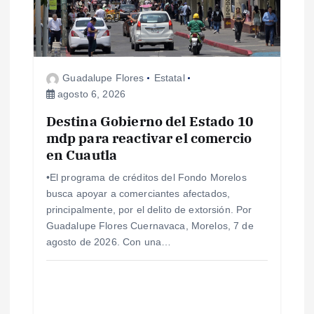
d
e
e
Guadalupe Flores
Estatal
agosto 6, 2026
n
Destina Gobierno del Estado 10
mdp para reactivar el comercio
t
en Cuautla
r
•El programa de créditos del Fondo Morelos
busca apoyar a comerciantes afectados,
a
principalmente, por el delito de extorsión. Por
Guadalupe Flores Cuernavaca, Morelos, 7 de
d
agosto de 2026. Con una…
a