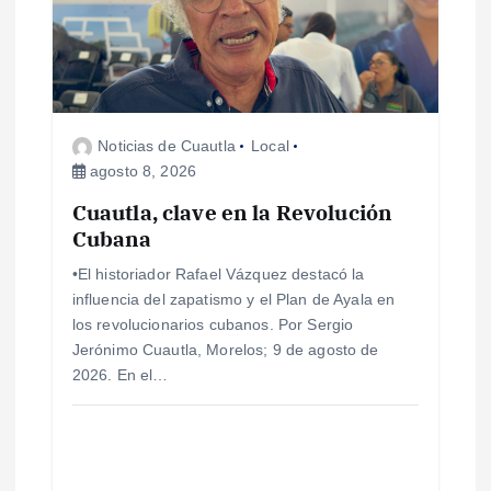
ó
n
d
Noticias de Cuautla
Local
e
agosto 8, 2026
e
Cuautla, clave en la Revolución
Cubana
n
•El historiador Rafael Vázquez destacó la
influencia del zapatismo y el Plan de Ayala en
t
los revolucionarios cubanos. Por Sergio
Jerónimo Cuautla, Morelos; 9 de agosto de
r
2026. En el…
a