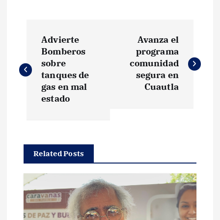
N
Advierte
Avanza el
a
Bomberos
programa
sobre
comunidad
v
tanques de
segura en
gas en mal
Cuautla
e
estado
g
a
Related Posts
c
i