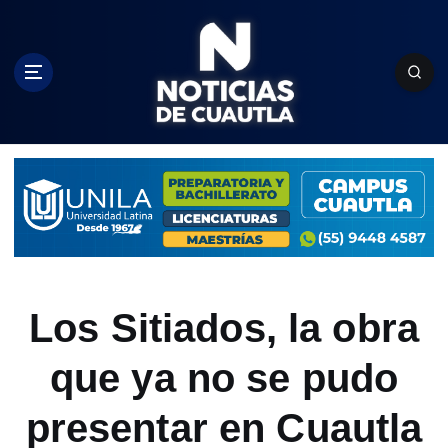
S
k
i
p
t
o
c
o
n
t
e
n
t
Los Sitiados, la obra
que ya no se pudo
presentar en Cuautla