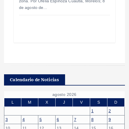
zona. Por Ofelia Espinoza Cuautla, Morelos; 8
de agosto de…
Calendario de Noticias
agosto 2026
L
M
X
J
V
S
D
1
2
3
4
5
6
7
8
9
10
11
12
13
14
15
16