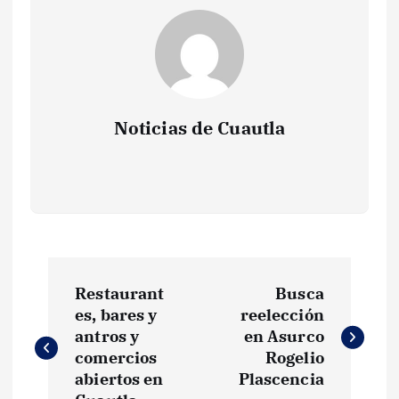
Noticias de Cuautla
N
Restaurant
Busca
a
es, bares y
reelección
antros y
en Asurco
v
comercios
Rogelio
abiertos en
Plascencia