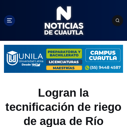
S
k
i
p
t
o
c
o
n
t
e
n
t
Logran la
tecnificación de riego
de agua de Río