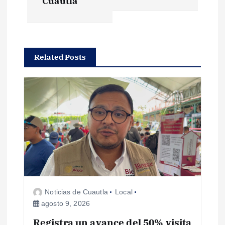
e
Cuautla
g
a
Related Posts
c
i
ó
n
d
Noticias de Cuautla
Local
e
agosto 9, 2026
Registra un avance del 50% visita