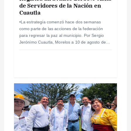
e
de Servidores de la Nación en
Cuautla
n
•La estrategia comenzó hace dos semanas
t
como parte de las acciones de la federación
para regresar la paz al municipio. Por Sergio
r
Jerónimo Cuautla, Morelos a 10 de agosto de…
a
d
a
s