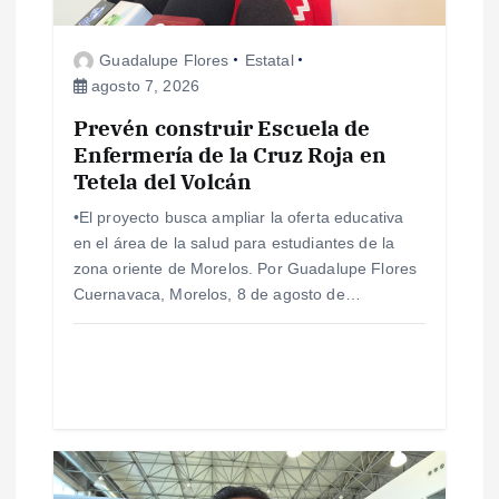
n
Guadalupe Flores
Estatal
d
agosto 7, 2026
e
Prevén construir Escuela de
Enfermería de la Cruz Roja en
e
Tetela del Volcán
•El proyecto busca ampliar la oferta educativa
n
en el área de la salud para estudiantes de la
zona oriente de Morelos. Por Guadalupe Flores
t
Cuernavaca, Morelos, 8 de agosto de…
r
a
d