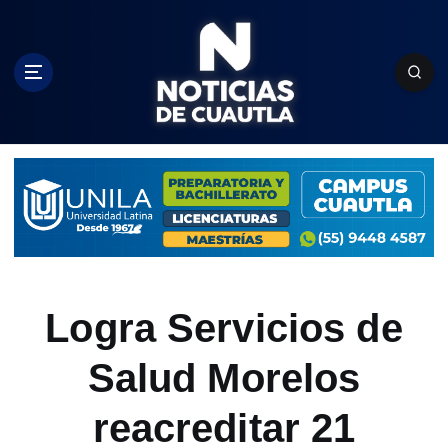
S
k
i
p
t
o
c
o
n
t
e
n
t
Logra Servicios de
Salud Morelos
reacreditar 21