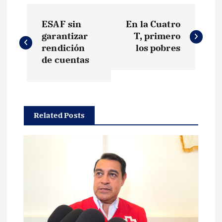
N
ESAF sin
En la Cuatro
a
garantizar
T, primero
rendición
los pobres
v
de cuentas
e
g
Related Posts
a
c
i
ó