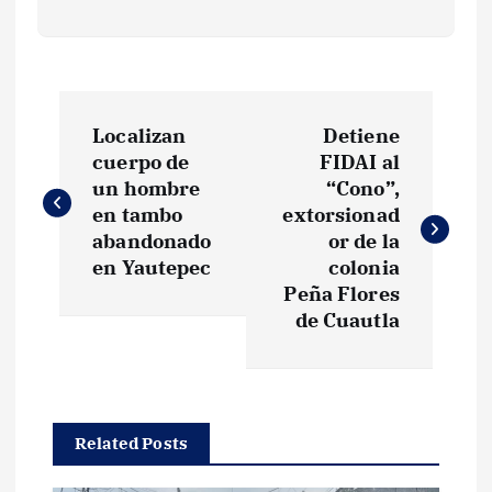
N
Localizan
Detiene
a
cuerpo de
FIDAI al
un hombre
“Cono”,
v
en tambo
extorsionad
abandonado
or de la
e
en Yautepec
colonia
Peña Flores
g
de Cuautla
a
c
Related Posts