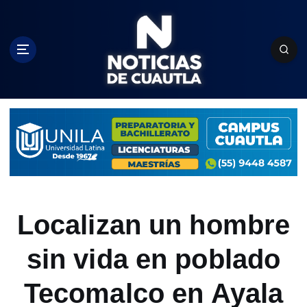
S
k
i
p
t
o
c
o
n
t
e
n
t
Localizan un hombre
sin vida en poblado
Tecomalco en Ayala