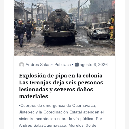
i
ó
n
d
e
Andres Salas
Policiaca
agosto 6, 2026
e
Explosión de pipa en la colonia
Las Granjas deja seis personas
n
lesionadas y severos daños
materiales
t
•Cuerpos de emergencia de Cuernavaca,
r
Jiutepec y la Coordinación Estatal atienden el
siniestro acontecido sobre la vía pública. Por
a
Andrés SalasCuernavaca, Morelos; 06 de